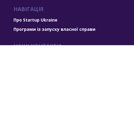
НАВІГАЦІЯ
Про Startup Ukraine
Програми із запуску власної справи
НАШІ КОНТАКТИ
E-mail:
office@startupukraine.com
Робочі години:
Пн-Пт, з 10:00 дo 19:00
ДОКУМЕНТИ
Оферта
Відмова від відповідальності
Гарантія повернення
Privacy Notice