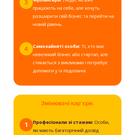
3
працюють на себе, але хочуть
розширити свій бізнес та перейти на
новий рівень.
Самозайняті особи:
Ті, хто має
4
невеликий бізнес або стартап, але
стикається з викликами і потребує
допомоги у їх подоланні.
Змінювачі кар’єри:
Професіонали зі стажем:
Особи,
1
які мають багаторічний досвід