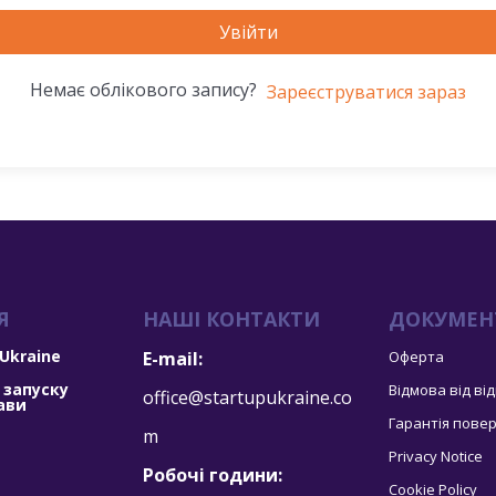
Увійти
Немає облікового запису?
Зареєструватися зараз
Я
НАШІ КОНТАКТИ
ДОКУМЕН
 Ukraine
E-mail:
Оферта
 запуску
Відмова від ві
office@startupukraine.co
ави
Гарантія пове
m
Privacy Notice
Робочі години:
Cookie Policy