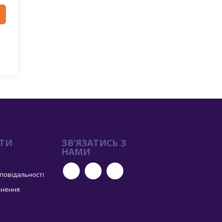
ТИ
ЗВ’ЯЗАТИСЬ З
НАМИ
дповідальності
рнення