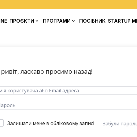
INE
ПРОЄКТИ
ПРОГРАМИ
ПОСІБНИК
STARTUP M
ривіт, ласкаво просимо назад!
Залишати мене в обліковому записі
Забули парол