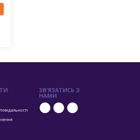
ТИ
ЗВ’ЯЗАТИСЬ З
НАМИ
дповідальності
рнення