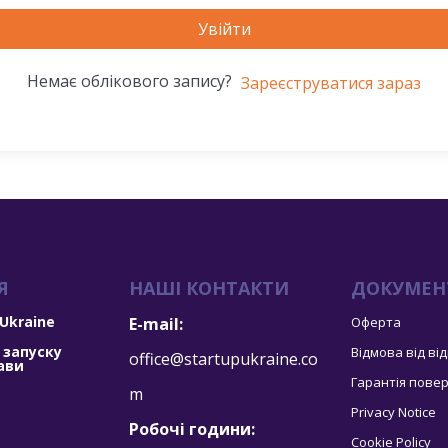
Увійти
Немає облікового запису?
Зареєструватися зараз
Я
НАШІ КОНТАКТИ
ДОКУМЕН
 Ukraine
E-mail:
Оферта
 запуску
Відмова від ві
office@startupukraine.co
ави
Гарантія пове
m
Privacy Notice
Робочі години:
Cookie Policy