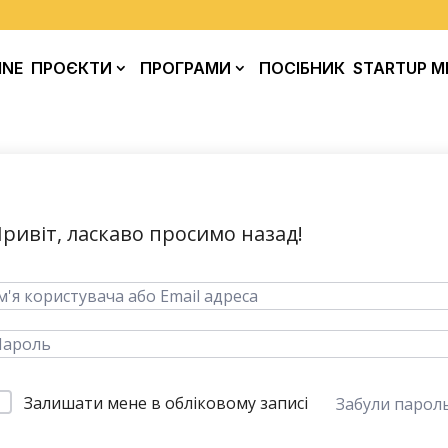
INE
ПРОЄКТИ
ПРОГРАМИ
ПОСІБНИК
STARTUP M
ривіт, ласкаво просимо назад!
Залишати мене в обліковому записі
Забули парол