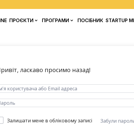
INE
ПРОЄКТИ
ПРОГРАМИ
ПОСІБНИК
STARTUP M
ривіт, ласкаво просимо назад!
Залишати мене в обліковому записі
Забули парол