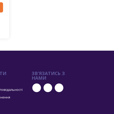
ТИ
ЗВ’ЯЗАТИСЬ З
НАМИ
дповідальності
рнення