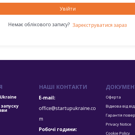
Увійти
Немає облікового запису?
Зареєструватися зараз
Я
НАШІ КОНТАКТИ
ДОКУМЕН
 Ukraine
E-mail:
Оферта
 запуску
Відмова від ві
office@startupukraine.co
ави
Гарантія пове
m
Privacy Notice
Робочі години:
Cookie Policy