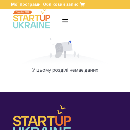
Мої програми
Обліковий запис
Дата випуску (спочатку найновіші)
У цьому розділі немає даних